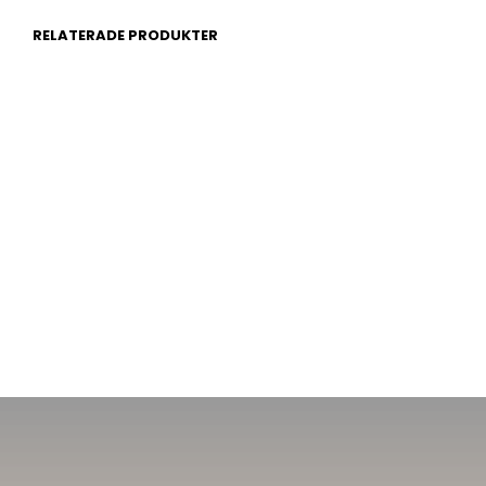
RELATERADE PRODUKTER
499
kr
299
kr
499
kr