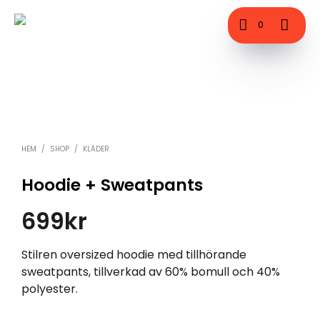
0
HEM
/
SHOP
/
KLÄDER
Hoodie + Sweatpants
699
kr
Stilren oversized hoodie med tillhörande
sweatpants, tillverkad av 60% bomull och 40%
polyester.