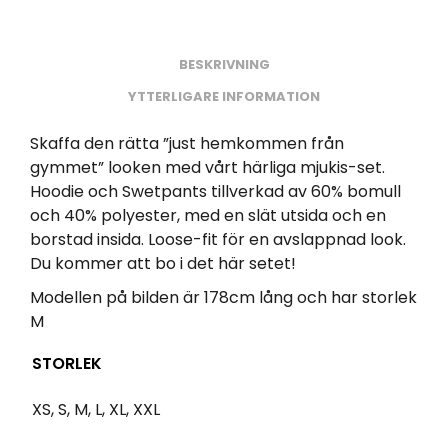
BESKRIVNING
YTTERLIGARE INFORMATION
Skaffa den rätta ”just hemkommen från
gymmet” looken med vårt härliga mjukis-set.
Hoodie och Swetpants tillverkad av 60% bomull
och 40% polyester, med en slät utsida och en
borstad insida. Loose-fit för en avslappnad look.
Du kommer att bo i det här setet!
Modellen på bilden är 178cm lång och har storlek
M
STORLEK
XS, S, M, L, XL, XXL